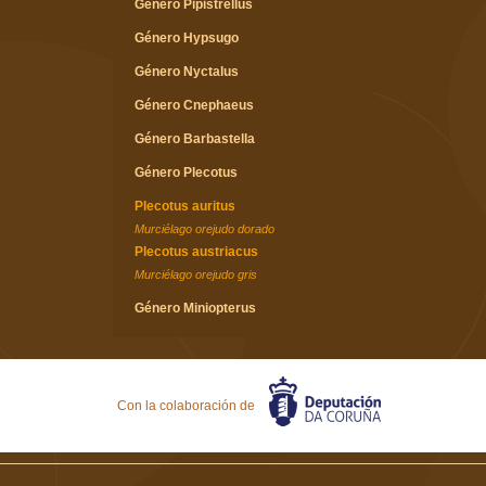
Género Pipistrellus
Género Hypsugo
Género Nyctalus
Género Cnephaeus
Género Barbastella
Género Plecotus
Plecotus auritus
Murciélago orejudo dorado
Plecotus austriacus
Murciélago orejudo gris
Género Miniopterus
Familia Molossidae
Género Tadarida
Con la colaboración de