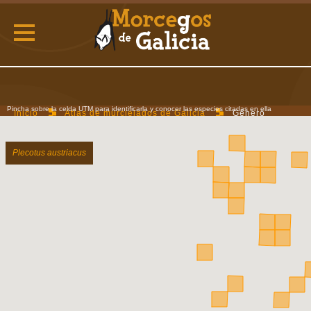
Pincha sobre la celda UTM para identificarla y conocer las especies citadas en ella
Inicio
Atlas de murcielagos de Galicia
Género
Plecotus
Plecotus austriacus