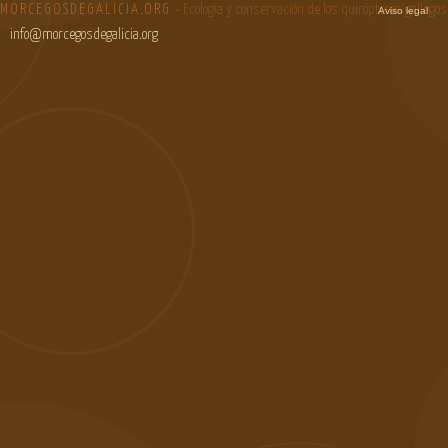
MORCEGOSDEGALICIA.ORG
• Ecología y conservación de los quirópteros gallegos
Aviso legal
info@morcegosdegalicia.org