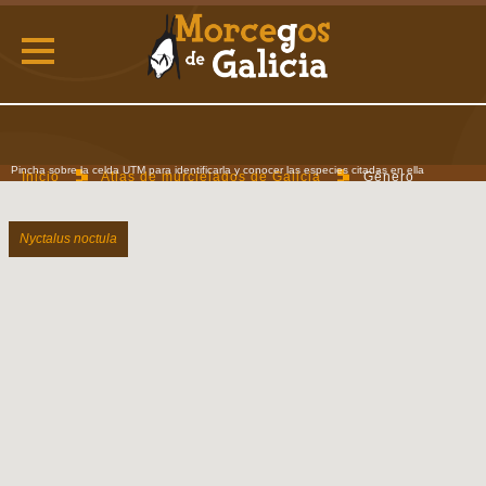
Pincha sobre la celda UTM para identificarla y conocer las especies citadas en ella
Inicio
Atlas de murcielagos de Galicia
Género
Nyctalus
Nyctalus noctula