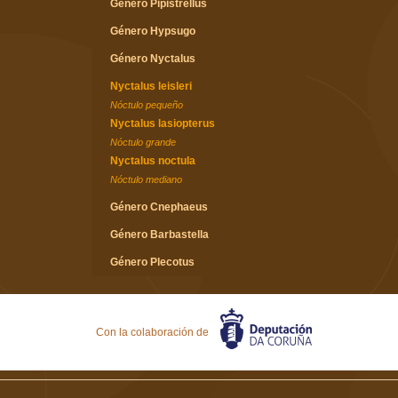
Género Pipistrellus
Género Hypsugo
Género Nyctalus
Nyctalus leisleri
Nóctulo pequeño
Nyctalus lasiopterus
Nóctulo grande
Nyctalus noctula
Nóctulo mediano
Género Cnephaeus
Género Barbastella
Género Plecotus
Género Miniopterus
Familia Molossidae
Con la colaboración de
Género Tadarida