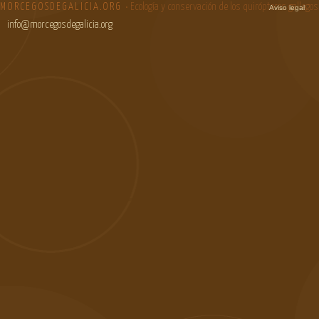
MORCEGOSDEGALICIA.ORG
• Ecología y conservación de los quirópteros gallegos
Aviso legal
info@morcegosdegalicia.org