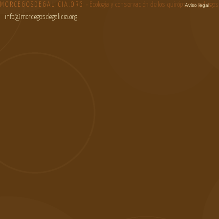
MORCEGOSDEGALICIA.ORG
• Ecología y conservación de los quirópteros gallegos
Aviso legal
info@morcegosdegalicia.org