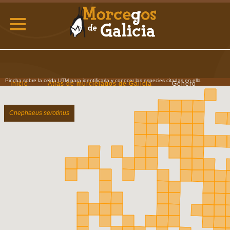
Pincha sobre la celda UTM para identificarla y conocer las especies citadas en ella
Inicio
Atlas de murcielagos de Galicia
Género
Cnephaeus
Cnephaeus serotinus