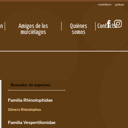
castellano
|
galego
|
ón
Amigos de los
Quiénes
Contacto
murciélagos
somos
Buscador de especies:
Familia Rhinolophidae
Género Rhinolophus
Familia Vespertilionidae