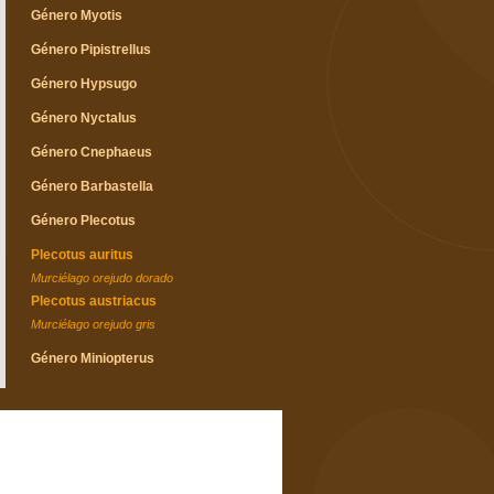
Género Myotis
Género Pipistrellus
Género Hypsugo
Género Nyctalus
Género Cnephaeus
Género Barbastella
Género Plecotus
Plecotus auritus
Murciélago orejudo dorado
Plecotus austriacus
Murciélago orejudo gris
Género Miniopterus
Familia Molossidae
Género Tadarida