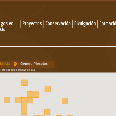
agos en
Proyectos
Conservación
Divulgación
Formaci
icia
Galicia
Género Plecotus
r las especies citadas en ella