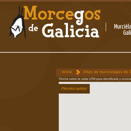
Murciél
Gal
Inicio
Atlas de murcielagos de 
Pincha sobre la celda UTM para identificarla y conoce
Plecotus auritus