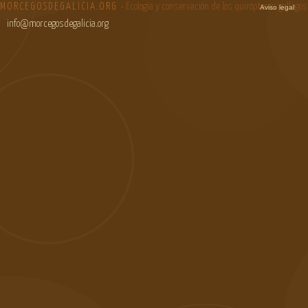
MORCEGOSDEGALICIA.ORG
• Ecología y conservación de los quirópteros gallegos
Aviso legal
info@morcegosdegalicia.org