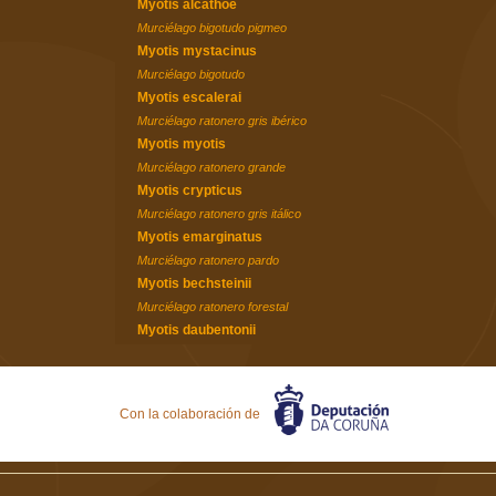
Myotis alcathoe
Murciélago bigotudo pigmeo
Myotis mystacinus
Murciélago bigotudo
Myotis escalerai
Murciélago ratonero gris ibérico
Myotis myotis
Murciélago ratonero grande
Myotis crypticus
Murciélago ratonero gris itálico
Myotis emarginatus
Murciélago ratonero pardo
Myotis bechsteinii
Murciélago ratonero forestal
Myotis daubentonii
Murciélago ribereño
Myotis blythii
Morcego ratonero mediano
Con la colaboración de
Género Pipistrellus
Género Hypsugo