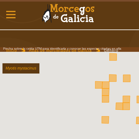
Pincha sobre la celda UTM para identificarla y conocer las especies citadas en ella
Inicio
Atlas de murcielagos de Galicia
Género
Myotis
Myotis mystacinus