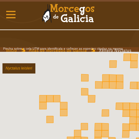
Pincha sobre a cela UTM para identificala e coñecer as especies citadas na mesma
Inicio
Atlas de morcegos de Galicia
Xénero Nyctalus
Nyctalus leisleri