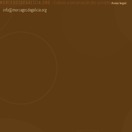
MORCEGOSDEGALICIA.ORG
• Ecoloxía e conservación dos quirópteros galegos
Aviso legal
info@morcegosdegalicia.org