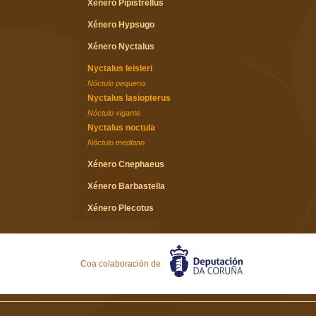
Xénero Pipistrellus
Xénero Hypsugo
Xénero Nyctalus
Nyctalus leisleri
Nóctulo pequeno
Nyctalus lasiopterus
Nóctulo xigante
Nyctalus noctula
Nóctulo mediano
Xénero Cnephaeus
Xénero Barbastella
Xénero Plecotus
Xénero Miniopterus
Familia Molossidae
Coa colaboración de
Xénero Tadarida